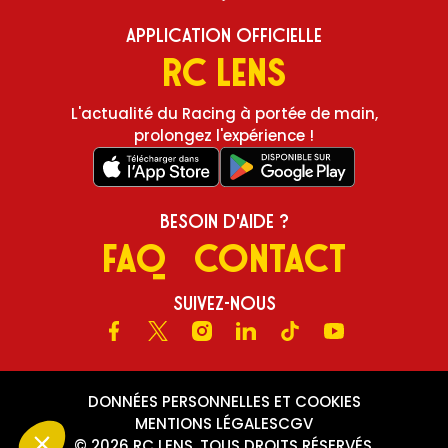
Application Officielle
RC Lens
L'actualité du Racing à portée de main,
prolongez l'expérience !
Besoin d'aide ?
FAQ
Contact
Suivez-nous
Facebook
X
Instagram
LinkedIn
TikTok
Youtube
DONNÉES PERSONNELLES ET COOKIES
MENTIONS LÉGALES
CGV
© 2026 RC LENS, TOUS DROITS RÉSERVÉS.