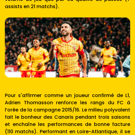
assists en 21 matchs).
Pour s'affirmer comme un joueur confirmé de L1,
Adrien Thomasson renforce les rangs du FC à
l’orée de la campagne 2015/16. Le milieu polyvalent
fait le bonheur des Canaris pendant trois saisons
et enchaîne les performances de bonne facture
(110 matchs). Performant en Loire-Atlantique, il se