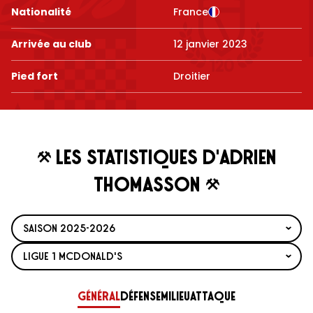
Nationalité
France
Arrivée au club
12 janvier 2023
Pied fort
Droitier
Les statistiques d'Adrien
Thomasson
Général
Défense
Milieu
Attaque