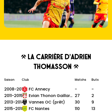
La carrière d'Adrien
Thomasson
Saison
Club
Matchs
Buts
2008-2011
FC Annecy
-
-
2011-2015
Evian Thonon Gaillard FC
27
2
2013-2014
Vannes OC (prêt)
30
9
2015-2018
FC Nantes
110
13