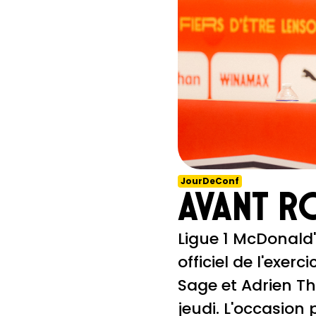
JourDeConf
Avant R
Ligue 1 McDonald'
officiel de l'exer
Sage et Adrien T
jeudi. L'occasion 