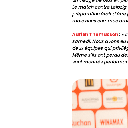
un visage de plus en plu
Le match contre Leipzig 
préparation était d’êtr
mais nous sommes ambit
Adrien Thomasson
:
« 
samedi. Nous avons eu l
deux équipes qui privilég
Même s’ils ont perdu des
sont montrés performant