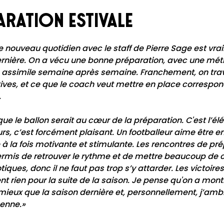
aration estivale
Le nouveau quotidien avec le staff de Pierre Sage est vra
dernière. On a vécu une bonne préparation, avec une mét
n assimile semaine après semaine. Franchement, on travai
ves, et ce que le coach veut mettre en place correspo
.
que le ballon serait au cœur de la préparation. C'est l’é
urs, c’est forcément plaisant. Un footballeur aime être e
 la fois motivante et stimulante. Les rencontres de pré
permis de retrouver le rythme et de mettre beaucoup de 
iques, donc il ne faut pas trop s’y attarder. Les victoires
nt rien pour la suite de la saison. Je pense qu'on a mon
ire mieux que la saison dernière et, personnellement, j’a
éenne.»