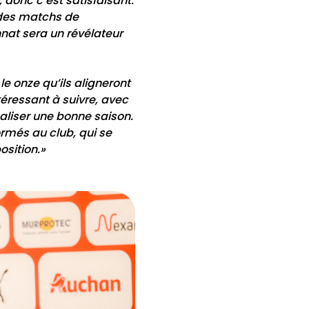
donc c’est satisfaisant.
f des matchs de
nat sera un révélateur
e onze qu’ils aligneront
éressant à suivre, avec
éaliser une bonne saison.
ormés au club, qui se
sition.»