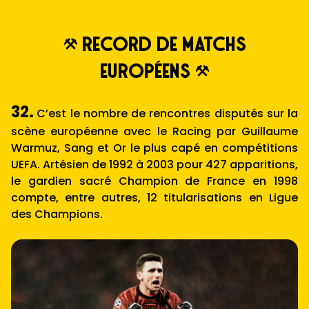
record de matchs
européens
32.
C’est le nombre de rencontres disputés sur la
scène européenne avec le Racing par Guillaume
Warmuz, Sang et Or le plus capé en compétitions
UEFA. Artésien de 1992 à 2003 pour 427 apparitions,
le gardien sacré Champion de France en 1998
compte, entre autres, 12 titularisations en Ligue
des Champions.