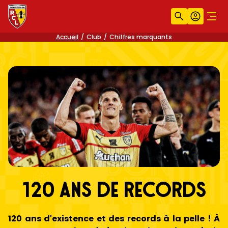
Recherche
Compt
Men
Accueil
Club
Chiffres marquants
120 ans de records
120 ans d'existence et des records à la pelle ! À