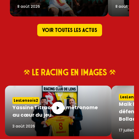
8 août 2026
8 août 2026
VOIR TOUTES LES ACTUS
LE RACING EN IMAGES
LesLenso
LesLensois2
Maik Na
Yassine Titraoui, un métronome
défensi
au cœur du jeu
Bollaer
3 août 2026
17 juillet 