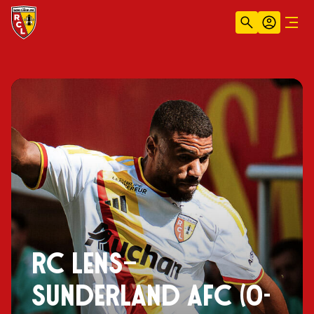
Recherche
Compt
Men
RC LENS–
SUNDERLAND AFC (0-