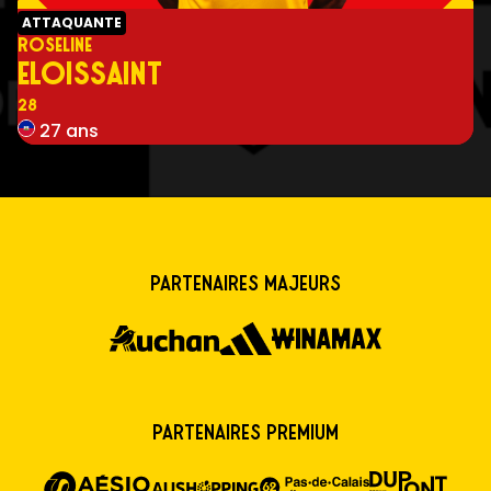
ATTAQUANTE
ROSELINE
ELOISSAINT
Numéro
28
27 ans
Partenaires majeurs
Partenaires premium