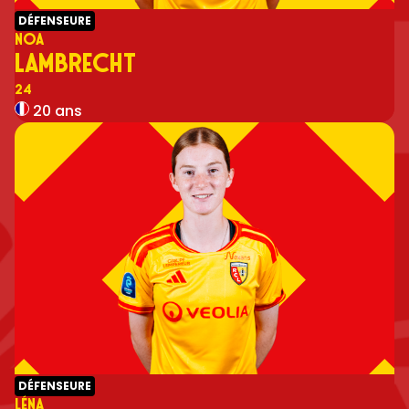
DÉFENSEURE
NOA
LAMBRECHT
Numéro
24
20 ans
DÉFENSEURE
LÉNA