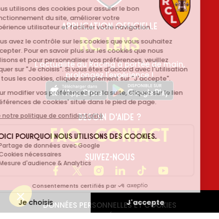
Application Officielle
RC Lens
L'actualité du Racing à portée de main,
prolongez l'expérience !
Besoin d'aide ?
FAQ
Contact
Suivez-nous
Facebook
X
Instagram
LinkedIn
TikTok
Youtube
DONNÉES PERSONNELLES ET COOKIES
MENTIONS LÉGALES
CGV