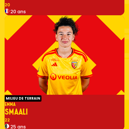
Numéro
20
20 ans
MILIEU DE TERRAIN
EMMA
SMAALI
Numéro
22
25 ans