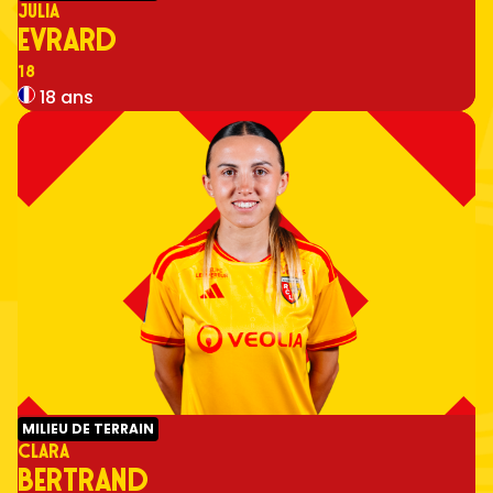
JULIA
EVRARD
Numéro
18
18 ans
MILIEU DE TERRAIN
CLARA
BERTRAND