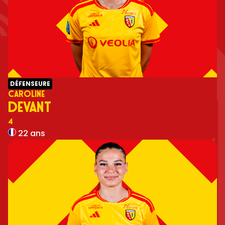
DÉFENSEURE
CAROLINE
DEVANT
Numéro
4
22 ans