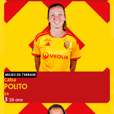
MILIEU DE TERRAIN
CARLA
POLITO
Numéro
26
26 ans