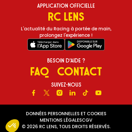
Application Officielle
RC Lens
L'actualité du Racing à portée de main,
prolongez l'expérience !
Besoin d'aide ?
FAQ
Contact
Suivez-nous
Facebook
X
Instagram
LinkedIn
TikTok
Youtube
DONNÉES PERSONNELLES ET COOKIES
MENTIONS LÉGALES
CGV
© 2026 RC LENS, TOUS DROITS RÉSERVÉS.