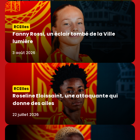
RCElles
Fanny Rossi, un éclair tombé de la Ville
lumière
3 août 2026
RCElles
Roseline Eloissaint, une attaquante qui
donne des ailes
22 juillet 2026