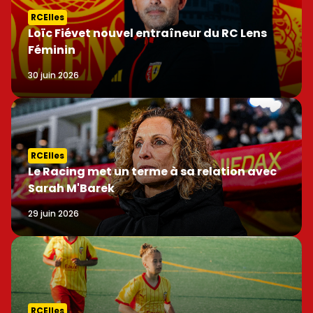
RCElles
Loïc Fiévet nouvel entraîneur du RC Lens
Féminin
30 juin 2026
RCElles
Le Racing met un terme à sa relation avec
Sarah M'Barek
29 juin 2026
RCElles