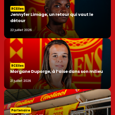
RCElles
Jennyfer Limage, un retour qui vaut le
détour
22 juillet 2026
RCElles
Morgane Duporge, à l’aise dans son milieu
21 juillet 2026
Partenaire