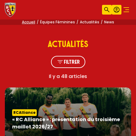
Recherche
Compt
Men
Accueil
Équipes Féminines
Actualités
News
ACTUALITÉS
Filtrer
Il y a 48 articles
RCAlliance
« RC Alliance » : présentation du troisième
maillot 2026/27