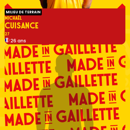
MILIEU DE TERRAIN
MICHAËL
CUISANCE
Numéro
27
26 ans