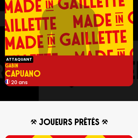
ATTAQUANT
GABIN
CAPUANO
20 ans
joueurs prêtés