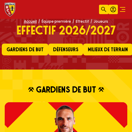
Recherche
Compt
Men
Accueil
Équipe première
Effectif
Joueurs
EFFECTIF 2026/2027
GARDIENS DE BUT
DÉFENSEURS
MILIEUX DE TERRAIN
GARDIENS DE BUT