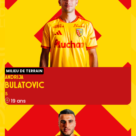
MILIEU DE TERRAIN
ANDRIJA
BULATOVIC
Numéro
5
19 ans