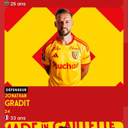
26 ans
DÉFENSEUR
JONATHAN
GRADIT
Numéro
24
33 ans