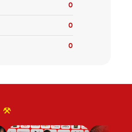
0
0
0
r