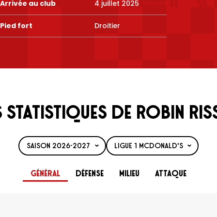
Arrivée au club
4 juillet 2025
Pied fort
Droitier
 statistiques de Robin Ri
Général
Défense
Milieu
Attaque