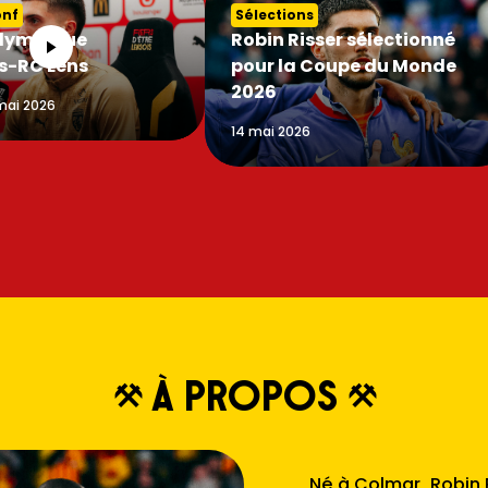
onf
Sélections
lympique
Robin Risser sélectionné
s-RC Lens
pour la Coupe du Monde
2026
mai 2026
14 mai 2026
à propos
Né à Colmar, Robin R