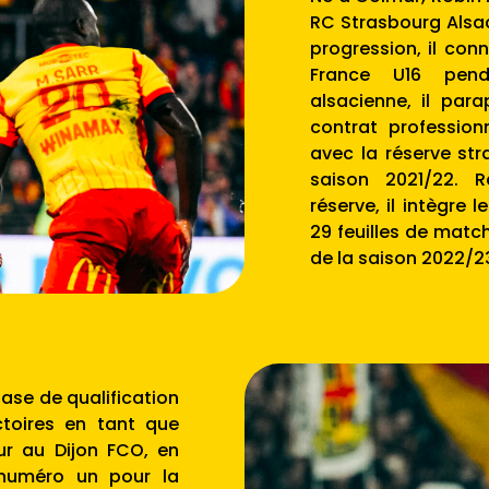
RC Strasbourg Alsac
progression, il con
France U16 penda
alsacienne, il par
contrat profession
avec la réserve str
saison 2021/22. 
réserve, il intègre 
29 feuilles de matc
de la saison 2022/2
phase de qualification
ctoires en tant que
eur au Dijon FCO, en
 numéro un pour la