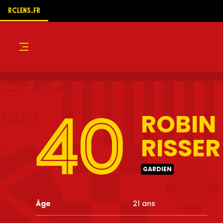
RCLENS.FR
Menu
ROBIN
40
RISSER
GARDIEN
Âge
21 ans