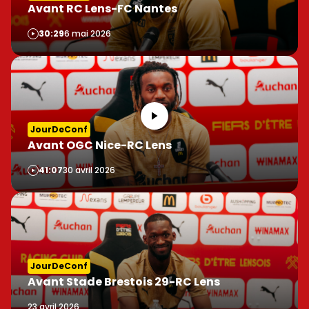
Avant RC Lens-FC Nantes
Vidéo
30:29
6 mai 2026
JourDeConf
Avant OGC Nice-RC Lens
Vidéo
41:07
30 avril 2026
JourDeConf
Avant Stade Brestois 29-RC Lens
23 avril 2026