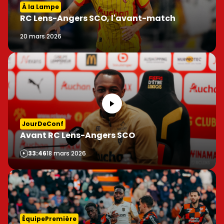
À la Lampe
RC Lens-Angers SCO, l'avant-match
20 mars 2026
JourDeConf
Avant RC Lens-Angers SCO
Vidéo
33:46
18 mars 2026
ÉquipePremière