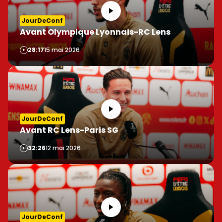
JourDeConf
Avant Olympique Lyonnais-RC Lens
Vidéo
28:17
15 mai 2026
JourDeConf
Avant RC Lens-Paris SG
Vidéo
32:26
12 mai 2026
JourDeConf