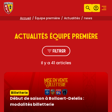
Recherche
Compt
Men
Accueil
Équipe première
Actualités
news
ACTUALITÉS équipe première
Filtrer
Il y a 41 articles
Billetterie
Début de saison à Bollaert-Delelis :
modalités billetterie