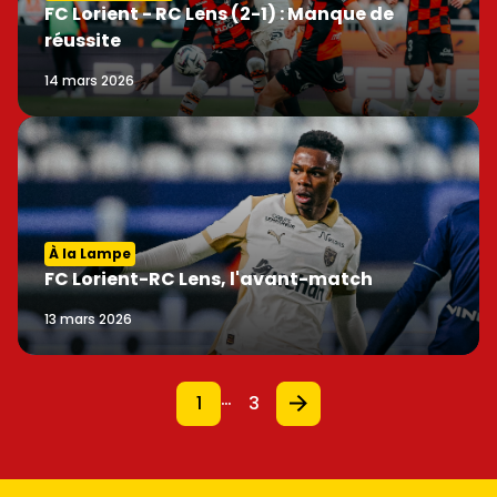
FC Lorient - RC Lens (2-1) : Manque de
réussite
14 mars 2026
À la Lampe
FC Lorient-RC Lens, l'avant-match
13 mars 2026
…
1
3