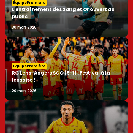
ÉquipePremière
L'entraînement des Sang et Or ouvert au
public
30 mars 2026
ÉquipePremière
RC Lens-Angers SCO (5-1) : Festival à la
lensoise !
20 mars 2026