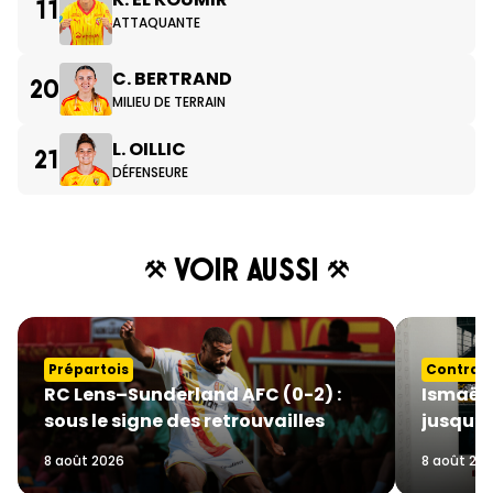
11
ATTAQUANTE
C. BERTRAND
20
MILIEU DE TERRAIN
L. OILLIC
21
DÉFENSEURE
Voir aussi
Prépartois
Contrat
RC Lens–Sunderland AFC (0-2) :
Ismaëlo
sous le signe des retrouvailles
jusqu’e
8 août 2026
8 août 20