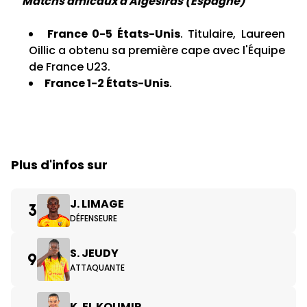
Matchs amicaux à Algésiras (Espagne)
France 0-5 États-Unis
. Titulaire, Laureen
Oillic a obtenu sa première cape avec l'Équipe
de France U23.
France 1-2 États-Unis
.
Plus d'infos sur
J. LIMAGE
3
DÉFENSEURE
S. JEUDY
9
ATTAQUANTE
K. EL KOUMIR