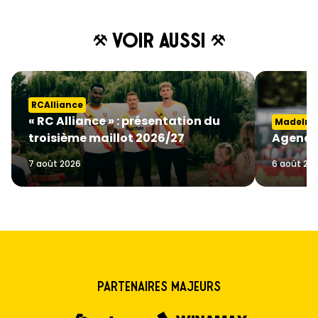
Voir aussi
RCAlliance
« RC Alliance » : présentation du
MadeInGa
troisième maillot 2026/27
Agenda
7 août 2026
6 août 20
Partenaires majeurs