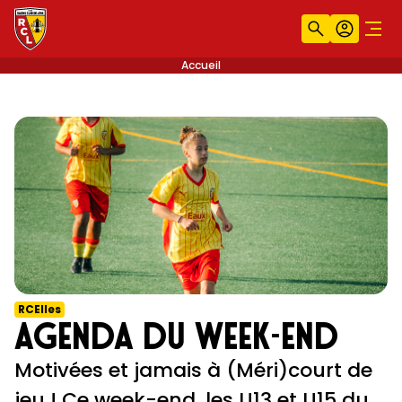
Recherche
Compt
Men
Accueil
RCElles
Agenda du week-end
Motivées et jamais à (Méri)court de
jeu ! Ce week-end, les U13 et U15 du