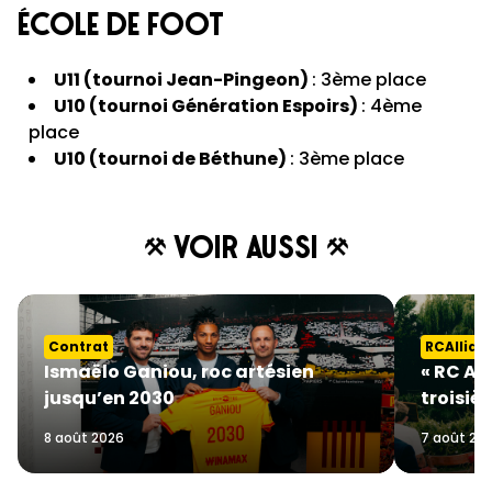
ÉCOLE DE FOOT
U11 (tournoi Jean-Pingeon)
: 3ème place
U10 (tournoi Génération Espoirs)
: 4ème
place
U10 (tournoi de Béthune)
: 3ème place
Voir aussi
Contrat
RCAllian
Ismaëlo Ganiou, roc artésien
« RC Al
jusqu’en 2030
troisiè
8 août 2026
7 août 20