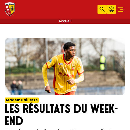
Recherche
Compt
Men
Accueil
MadeInGaillette
Les résultats du week-
end