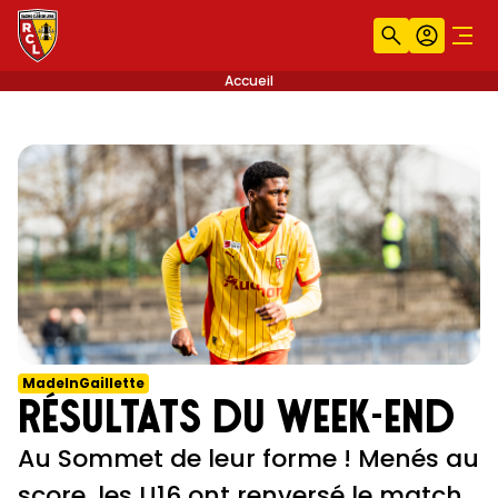
Recherche
Compt
Men
Accueil
MadeInGaillette
Résultats du week-end
Au Sommet de leur forme ! Menés au
score, les U16 ont renversé le match