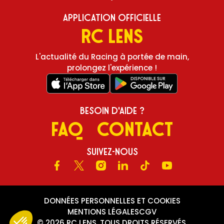
Application Officielle
RC Lens
L'actualité du Racing à portée de main,
prolongez l'expérience !
Besoin d'aide ?
FAQ
Contact
Suivez-nous
Facebook
X
Instagram
LinkedIn
TikTok
Youtube
DONNÉES PERSONNELLES ET COOKIES
MENTIONS LÉGALES
CGV
© 2026 RC LENS, TOUS DROITS RÉSERVÉS.