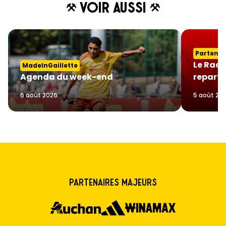
Voir aussi
Partenai
Le Raci
MadeInGaillette
Agenda du week-end
reparte
6 août 2026
5 août 20
Partenaires majeurs