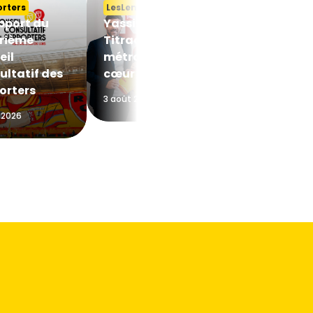
rters
LesLensois2
RCElles
pport du
Yassine
Fanny Rossi,
rième
Titraoui, un
éclair tombé
eil
métronome au
la Ville lumi
ultatif des
cœur du jeu
3 août 2026
orters
3 août 2026
 2026