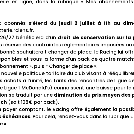
tterie en ligne, dans la rubrique « Mes abonnements
at abonnés s’étend du
jeudi 2 juillet à 11h au dim
terie.rclens.fr.
6/27 bénéficiera d’un
droit de conservation sur la
us réserve des contraintes réglementaires imposées au c
bonné souhaiterait changer de place, le Racing lui offr
isponibles et sous la forme d’un pack de quatre match
bonnement », puis « Changer de place ».
uvelle politique tarifaire du club visant à rééquilibrer
 achats à l’unité, les tarifs des rencontres de Ligue d
 Ligue 1 McDonald’s) connaissent une baisse pour la 
tion se traduit par une
diminution du prix moyen des 
tch
(soit 108€ par pack).
de payer comptant, le Racing offre également la possib
is échéances
. Pour cela, rendez-vous dans la rubriqu
e ».