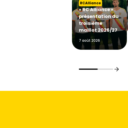
RCAlliance
« RC Alliance » :
présentation du
troisième
maillot 2026/27
7 août 2026
Faire
défil
vers
la
fin