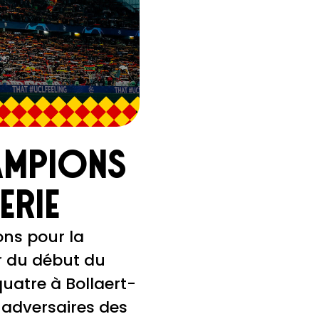
ampions
erie
ons pour la
ir du début du
uatre à Bollaert-
s adversaires des