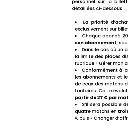
personnel sur la bille
détaillées ci-dessous :
La priorité d’ach
exclusivement sur billet
Chaque abonné 202
son abonnement
, so
Dans le cas où un a
la limite des places d
rubrique « Gérer mon a
Conformément à la no
les abonnements et les
de ceux des matchs de
tarifaires. Cette évolu
partir de 27 € par ma
S’il sera possible 
quatre matchs en
tro
», puis « Changer d’offr