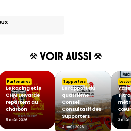
OUX
Voir aussi
Partenaires
Supporters
LesLe
Le Racing et le
Le rapport du
Yass
CHM Lewarde
quatrième
Titra
repartent au
Conseil
métr
charbon
Consultatif des
cœur
Supporters
5 août 2026
3 août
4 août 2026