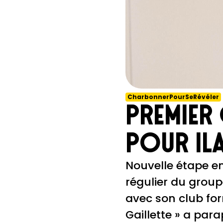
CharbonnerPourSeRévéler
Premier
pour Il
Nouvelle étape en
régulier du group
avec son club for
Gaillette » a par