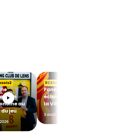
nsois2
RCElles
MadeInGaillett
ine
Fanny Rossi, un
Les résultat
oui, un
éclair tombé de
week-end
onome au
la Ville lumière
3 août 2026
 du jeu
3 août 2026
 2026