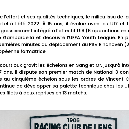
l’effort et ses qualités techniques, le milieu issu de l
tel à l’été 2022. À 15 ans, il évolue avec les U17 et 
essivement intégré à l’effectif U19 (6 apparitions en c
Gambardella et découvre l’UEFA Youth League. En pr
4 dernières minutes du déplacement au PSV Eindhoven (
ropéenne formatrice.
courtioux gravit les échelons en Sang et Or, jusqu’à int
 ans, il dispute son premier match de National 3 con
ns au cinquième échelon sous les ordres de Vincent C
 continue de développer sa palette technique chez les U
 les filets à deux reprises en 13 matchs.