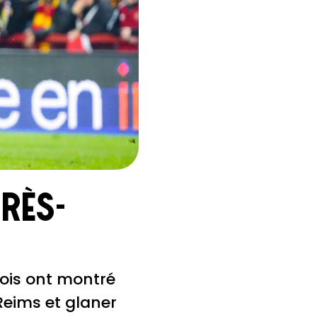
près-
sois ont montré
Reims et glaner