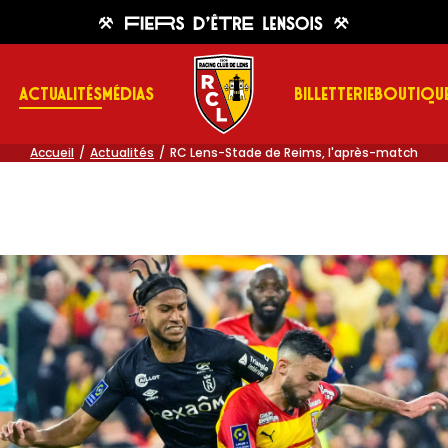
ACTUALITÉS
MÉDIAS
BILLETTERIE
BOUTIQU
Accueil
Actualités
RC Lens-Stade de Reims, l'après-match