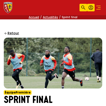
Recherche
Compt
Men
Accueil
Actualités
Sprint final
Retour
ÉquipePremière
Sprint final