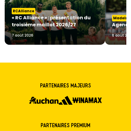
RCAlliance
« RC Alliance » : présentation du
MadeInGa
troisième maillot 2026/27
Agenda
7 août 2026
6 août 20
Partenaires majeurs
Partenaires premium