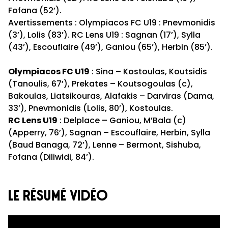
Fofana (52’).
Avertissements : Olympiacos FC U19 : Pnevmonidis
(3’), Lolis (83’). RC Lens U19 : Sagnan (17’), Sylla
(43’), Escouflaire (49’), Ganiou (65’), Herbin (85’).
Olympiacos FC U19
: Sina – Kostoulas, Koutsidis
(Tanoulis, 67’), Prekates – Koutsogoulas (c),
Bakoulas, Liatsikouras, Alafakis – Darviras (Dama,
33’), Pnevmonidis (Lolis, 80’), Kostoulas.
RC Lens U19
: Delplace – Ganiou, M’Bala (c)
(Apperry, 76’), Sagnan – Escouflaire, Herbin, Sylla
(Baud Banaga, 72’), Lenne – Bermont, Sishuba,
Fofana (Diliwidi, 84’).
le résumé vidéo