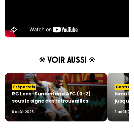
Voir aussi
Prépartois
Contrat
RC Lens–Sunderland AFC (0-2) :
Ismaëlo
sous le signe des retrouvailles
jusqu’e
8 août 2026
8 août 20