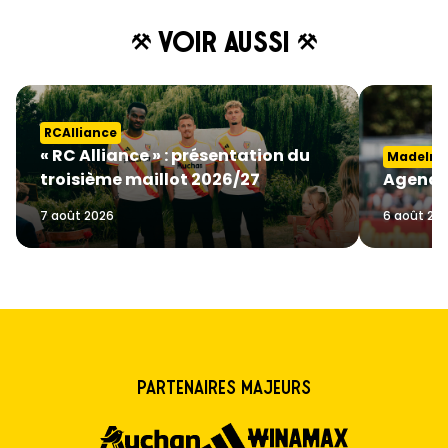
Voir aussi
RCAlliance
« RC Alliance » : présentation du
MadeInGa
troisième maillot 2026/27
Agenda
7 août 2026
6 août 20
Partenaires majeurs