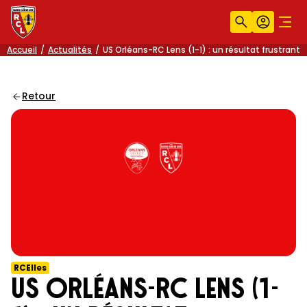
Recherche
Compt
Men
Accueil
Actualités
US Orléans-RC Lens (1-1) : un résultat frustrant
Retour
RCElles
US Orléans-RC Lens (1-