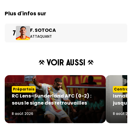
Plus d'infos sur
F. SOTOCA
7
ATTAQUANT
Voir aussi
Prépartois
Contrat
RC Lens–Sunderland AFC (0-2) :
Ismaëlo
sous le signe des retrouvailles
jusqu’e
8 août 2026
8 août 20