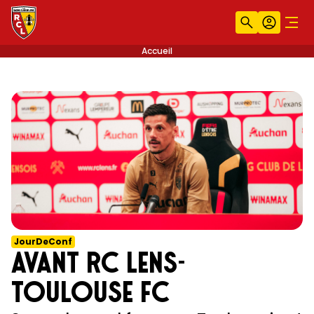
Recherche
Compt
Men
Accueil
JourDeConf
Avant RC Lens-
Toulouse FC