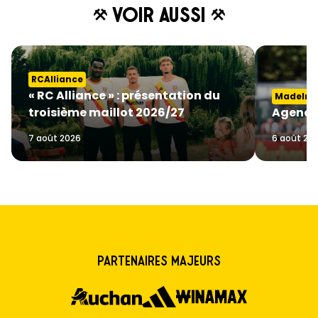
Voir aussi
RCAlliance
« RC Alliance » : présentation du
MadeInGa
troisième maillot 2026/27
Agenda
7 août 2026
6 août 20
Partenaires majeurs