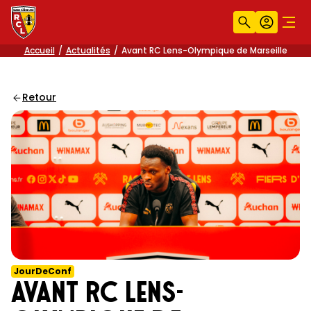
Recherche
Compt
Men
Accueil
Actualités
Avant RC Lens-Olympique de Marseille
Retour
JourDeConf
Avant RC Lens-