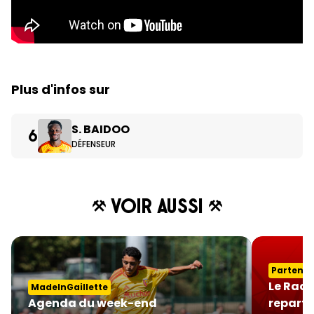
Plus d'infos sur
S. BAIDOO
6
DÉFENSEUR
Voir aussi
Partenai
Le Raci
MadeInGaillette
Agenda du week-end
reparte